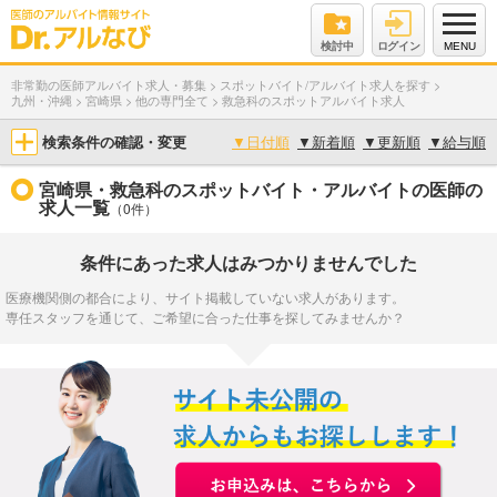
検討中
ログイン
MENU
非常勤の医師アルバイト求人・募集
>
スポットバイト/アルバイト求人を探す
>
九州・沖縄
>
宮崎県
>
他の専門全て
>
救急科のスポットアルバイト求人
検索条件の確認・変更
▼
日付順
▼
新着順
▼
更新順
▼
給与順
宮崎県・救急科のスポットバイト・アルバイトの医師の
求人一覧
（0件）
条件にあった求人はみつかりませんでした
医療機関側の都合により、サイト掲載していない求人があります。
専任スタッフを通じて、ご希望に合った仕事を探してみませんか？