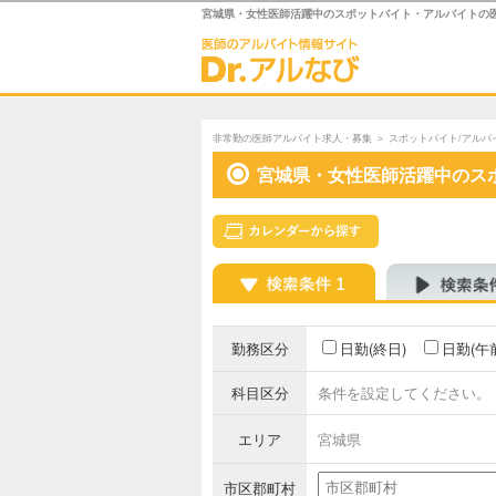
宮城県・女性医師活躍中のスポットバイト・アルバイトの
非常勤の医師アルバイト求人・募集
＞
スポットバイト/アルバ
宮城県・女性医師活躍中のス
勤務区分
日勤(終日)
日勤(午
科目区分
条件を設定してください。
エリア
宮城県
市区郡町村