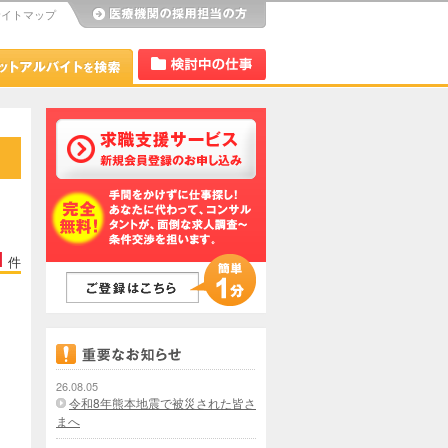
サイトマップ
び
Dr.アルなび
検討中リスト
1
件
26.08.05
令和8年熊本地震で被災された皆さ
まへ