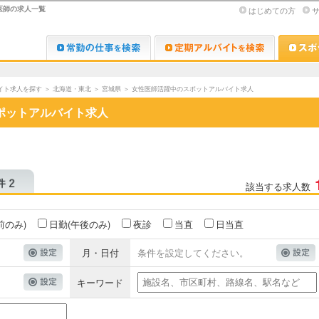
医師の求人一覧
はじめての方
Dr.転職なび
Dr.アルな
イト求人を探す
＞
北海道・東北
＞
宮城県
＞
女性医師活躍中のスポットアルバイト求人
ポットアルバイト求人
該当する求人数
前のみ)
日勤(午後のみ)
夜診
当直
日当直
月・日付
条件を設定してください。
キーワード