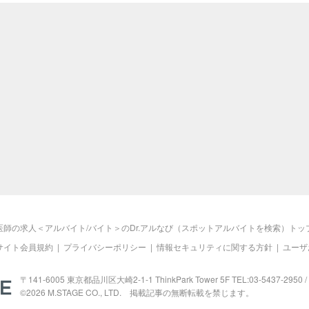
医師の求人＜アルバイト/バイト＞のDr.アルなび（スポットアルバイトを検索）トッ
サイト会員規約
|
プライバシーポリシー
|
情報セキュリティに関する方針
|
ユーザ
M.STAGE
〒141-6005 東京都品川区大崎2-1-1 ThinkPark Tower 5F TEL:03-5437-2950 / 
©2026
M.STAGE
CO., LTD. 掲載記事の無断転載を禁じます。