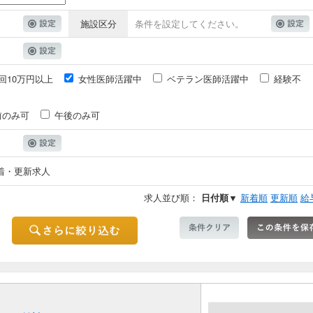
施設区分
条件を設定してください。
回10万円以上
女性医師活躍中
ベテラン医師活躍中
経験不
前のみ可
午後のみ可
着・更新求人
求人並び順：
日付順▼
新着順
更新順
給