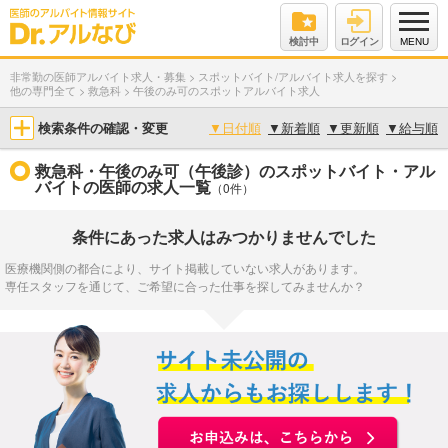
検討中
ログイン
MENU
非常勤の医師アルバイト求人・募集
>
スポットバイト/アルバイト求人を探す
>
他の専門全て
>
救急科
>
午後のみ可のスポットアルバイト求人
検索条件の確認・変更
▼
日付順
▼
新着順
▼
更新順
▼
給与順
救急科・午後のみ可（午後診）のスポットバイト・アル
バイトの医師の求人一覧
（0件）
条件にあった求人はみつかりませんでした
医療機関側の都合により、サイト掲載していない求人があります。
専任スタッフを通じて、ご希望に合った仕事を探してみませんか？