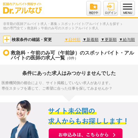
検討中
ログイン
MENU
非常勤の医師アルバイト求人・募集
>
スポットバイト/アルバイト求人を探す
>
他の専門全て
>
救急科
>
午前のみ可のスポットアルバイト求人
検索条件の確認・変更
▼
日付順
▼
新着順
▼
更新順
▼
給与順
救急科・午前のみ可（午前診）のスポットバイト・アル
バイトの医師の求人一覧
（0件）
条件にあった求人はみつかりませんでした
医療機関側の都合により、サイト掲載していない求人があります。
専任スタッフを通じて、ご希望に合った仕事を探してみませんか？