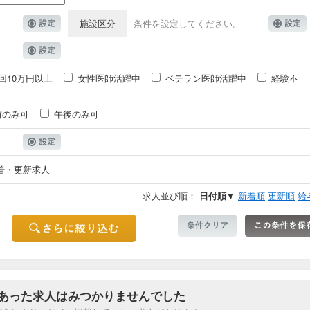
施設区分
条件を設定してください。
回10万円以上
女性医師活躍中
ベテラン医師活躍中
経験不
前のみ可
午後のみ可
着・更新求人
求人並び順：
日付順▼
新着順
更新順
給
あった求人はみつかりませんでした