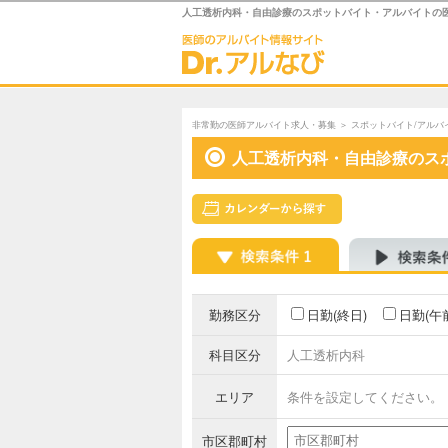
人工透析内科・自由診療のスポットバイト・アルバイトの
非常勤の医師アルバイト求人・募集
＞
スポットバイト/アルバ
人工透析内科・自由診療のス
勤務区分
日勤(終日)
日勤(午
科目区分
人工透析内科
エリア
条件を設定してください。
市区郡町村