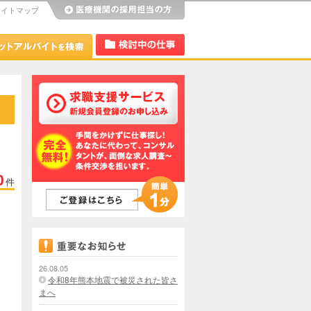
サイトマップ
び
Dr.アルなび
検討中リスト
0
件
26.08.05
令和8年熊本地震で被災された皆さ
まへ