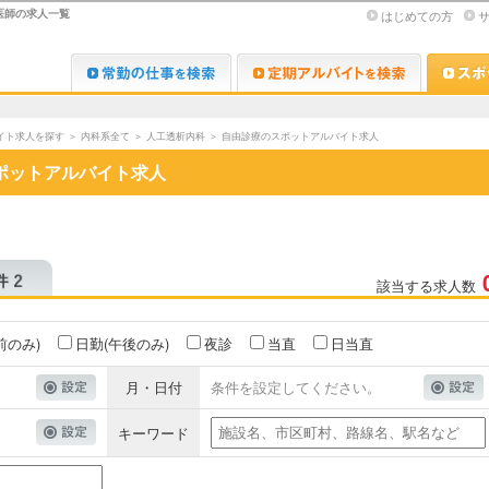
医師の求人一覧
はじめての方
Dr.転職なび
Dr.アルな
イト求人を探す
＞
内科系全て
＞
人工透析内科
＞
自由診療のスポットアルバイト求人
ポットアルバイト求人
該当する求人数
前のみ)
日勤(午後のみ)
夜診
当直
日当直
月・日付
条件を設定してください。
キーワード