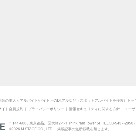
医師の求人＜アルバイト/バイト＞のDr.アルなび（スポットアルバイトを検索）トッ
サイト会員規約
|
プライバシーポリシー
|
情報セキュリティに関する方針
|
ユーザ
M.STAGE
〒141-6005 東京都品川区大崎2-1-1 ThinkPark Tower 5F TEL:03-5437-2950 / 
©2026
M.STAGE
CO., LTD. 掲載記事の無断転載を禁じます。