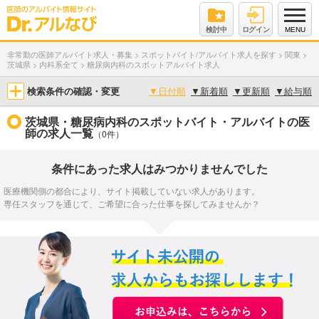
検討中
ログイン
MENU
非常勤の医師アルバイト求人・募集
>
スポットバイト/アルバイト求人を探す
>
関東
>
茨城県
>
内科系全て
>
糖尿病内科のスポットアルバイト求人
検索条件の確認・変更
▼
日付順
▼
新着順
▼
更新順
▼
給与順
茨城県・糖尿病内科のスポットバイト・アルバイトの医
師の求人一覧
（0件）
条件にあった求人はみつかりませんでした
医療機関側の都合により、サイト掲載していない求人があります。
専任スタッフを通じて、ご希望に合った仕事を探してみませんか？