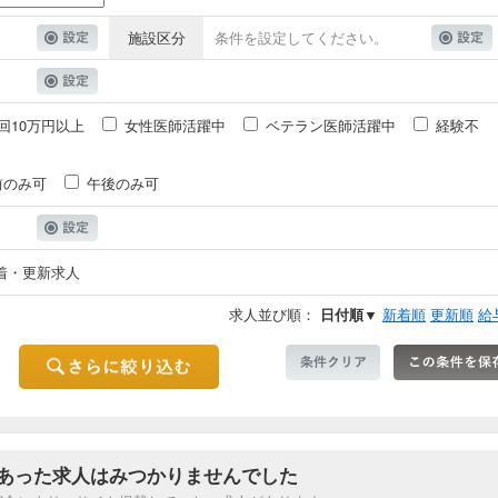
施設区分
条件を設定してください。
回10万円以上
女性医師活躍中
ベテラン医師活躍中
経験不
前のみ可
午後のみ可
着・更新求人
求人並び順：
日付順▼
新着順
更新順
給
あった求人はみつかりませんでした