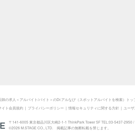
医師の求人＜アルバイト/バイト＞のDr.アルなび（スポットアルバイトを検索）トッ
サイト会員規約
|
プライバシーポリシー
|
情報セキュリティに関する方針
|
ユーザ
M.STAGE
〒141-6005 東京都品川区大崎2-1-1 ThinkPark Tower 5F TEL:03-5437-2950 / 
©2026
M.STAGE
CO., LTD. 掲載記事の無断転載を禁じます。