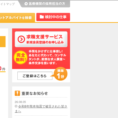
サイトマップ
び
Dr.アルなび
検討中リスト
0
件
26.08.05
令和8年熊本地震で被災された皆さ
まへ