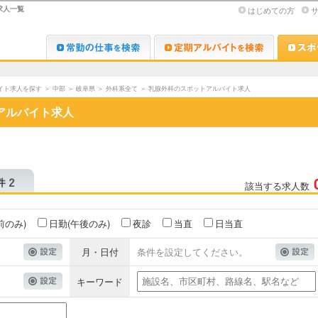
求人一覧
はじめての方
Dr.転職なび
Dr.アルな
イト求人を探す
＞
中部
＞
岐阜県
＞
外科系全て
＞
乳腺外科のスポットアルバイト求人
アルバイト求人
該当する求人数
前のみ)
日勤(午後のみ)
夜診
当直
日当直
月・日付
条件を設定してください。
キーワード