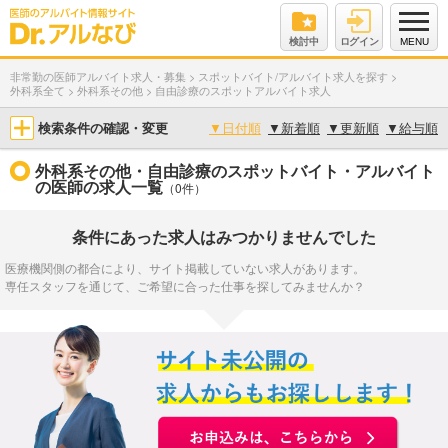
検討中
ログイン
MENU
非常勤の医師アルバイト求人・募集
>
スポットバイト/アルバイト求人を探す
>
外科系全て
>
外科系その他
>
自由診療のスポットアルバイト求人
検索条件の確認・変更
▼
日付順
▼
新着順
▼
更新順
▼
給与順
外科系その他・自由診療のスポットバイト・アルバイト
の医師の求人一覧
（0件）
条件にあった求人はみつかりませんでした
医療機関側の都合により、サイト掲載していない求人があります。
専任スタッフを通じて、ご希望に合った仕事を探してみませんか？