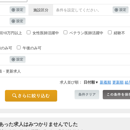
施設区分
条件を設定してください。
回10万円以上
女性医師活躍中
ベテラン医師活躍中
経験不
前のみ可
午後のみ可
着・更新求人
求人並び順：
日付順▼
新着順
更新順
給
あった求人はみつかりませんでした