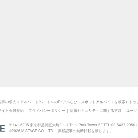
医師の求人＜アルバイト/バイト＞のDr.アルなび（スポットアルバイトを検索）トッ
サイト会員規約
|
プライバシーポリシー
|
情報セキュリティに関する方針
|
ユーザ
M.STAGE
〒141-6005 東京都品川区大崎2-1-1 ThinkPark Tower 5F TEL:03-5437-2950 / 
©2026
M.STAGE
CO., LTD. 掲載記事の無断転載を禁じます。