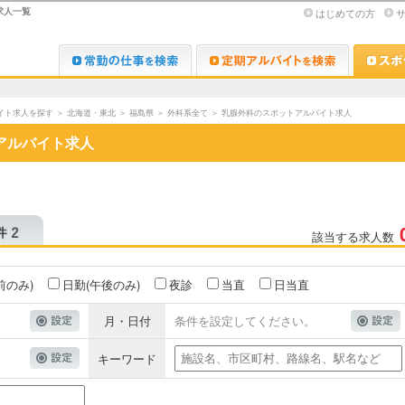
求人一覧
はじめての方
Dr.転職なび
Dr.アルな
イト求人を探す
＞
北海道・東北
＞
福島県
＞
外科系全て
＞
乳腺外科のスポットアルバイト求人
アルバイト求人
該当する求人数
前のみ)
日勤(午後のみ)
夜診
当直
日当直
月・日付
条件を設定してください。
キーワード