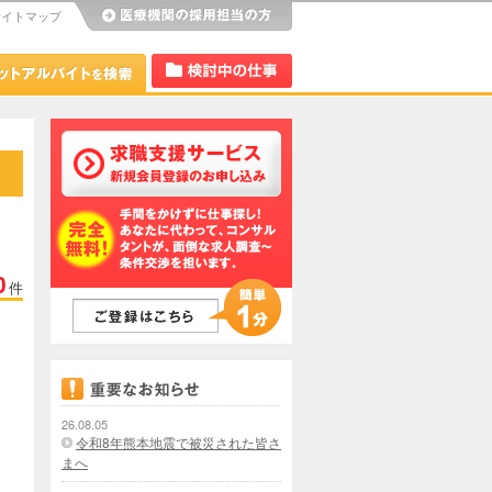
サイトマップ
び
Dr.アルなび
検討中リスト
0
件
26.08.05
令和8年熊本地震で被災された皆さ
まへ