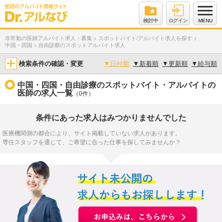
検討中
ログイン
MENU
非常勤の医師アルバイト求人・募集
>
スポットバイト/アルバイト求人を探す
>
中国・四国
>
自由診療のスポットアルバイト求人
検索条件の確認・変更
▼
日付順
▼
新着順
▼
更新順
▼
給与順
中国・四国・自由診療のスポットバイト・アルバイトの
医師の求人一覧
（0件）
条件にあった求人はみつかりませんでした
医療機関側の都合により、サイト掲載していない求人があります。
専任スタッフを通じて、ご希望に合った仕事を探してみませんか？