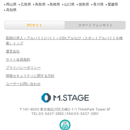
岡山県
広島県
鳥取県
島根県
山口県
徳島県
香川県
愛媛県
高知県
PCサイト
スマートフォンサイト
医師の求人＜アルバイト/バイト＞のDr.アルなび（スポットアルバイトを検
索）トップ
運営会社
サイト会員規約
プライバシーポリシー
情報セキュリティに関する方針
ユーザーお問い合わせ
エムステージ
〒141-6005 東京都品川区大崎2-1-1 ThinkPark Tower 5F
TEL:03-5437-2950 / FAX:03-5437-2951
医療・介護・保育分野における適正な