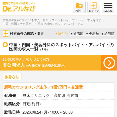
検討中
ログイン
MENU
非常勤の医師アルバイト求人・募集
>
スポットバイト/アルバイト求人を探す
>
中国・四国
>
外科系全て
>
美容外科のスポットアルバイト求人
検索条件の確認・変更
▼
日付順
▼
新着順
▼
更新順
▼
給与順
中国・四国・美容外科のスポットバイト・アルバイトの
医師の求人一覧
（1件）
26.08.03更新 / 求人ID:2401478
非公開求人
※会員の方(面会済み)に開示
救急なし
脱毛カウンセリング主体／1回9万円＋交通費
勤務先
無床クリニック／高知県 高知市
勤務区分
日勤(終日)
勤務日時
2026.08.24 (月) 10:00～20:00