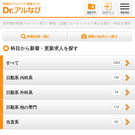
検討中
ログイン
MENU
非常勤の医師アルバイト求人・募集
>
定期アルバイト/バイト求人を探す
>
科目を選択
検索結果へ進む
複数の条件から探す
科目から新着・更新求人を探す
すべて
1003
日勤系 内科系
159
日勤系 外科系
79
日勤系 他の専門
110
当直系
62