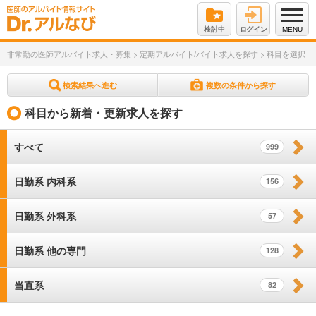
検討中
ログイン
MENU
非常勤の医師アルバイト求人・募集
>
定期アルバイト/バイト求人を探す
>
科目を選択
検索結果へ進む
複数の条件から探す
科目から新着・更新求人を探す
すべて
999
日勤系 内科系
156
日勤系 外科系
57
日勤系 他の専門
128
当直系
82