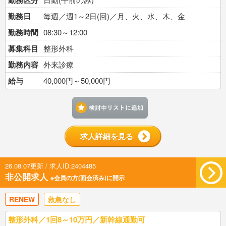
勤務区分
勤務日
毎週／週1～2日(回)／月、火、水、木、金
勤務時間
08:30～12:00
募集科目
整形外科
勤務内容
外来診療
給与
40,000円～50,000円
検討中リストに追加す
求人詳細を見る
26.08.07更新 / 求人ID:2404485
非公開求人
※会員の方(面会済み)に開示
RENEW
救急なし
整形外科／1回8～10万円／新幹線通勤可