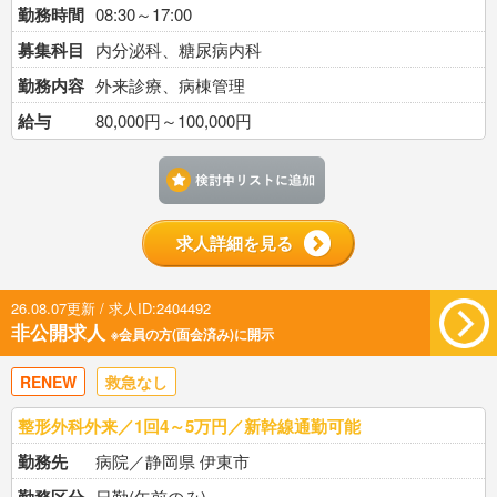
勤務時間
08:30～17:00
募集科目
内分泌科、糖尿病内科
勤務内容
外来診療、病棟管理
給与
80,000円～100,000円
検討中リストに追加す
求人詳細を見る
26.08.07更新 / 求人ID:2404492
非公開求人
※会員の方(面会済み)に開示
RENEW
救急なし
整形外科外来／1回4～5万円／新幹線通勤可能
勤務先
病院／静岡県 伊東市
日勤(午前のみ)