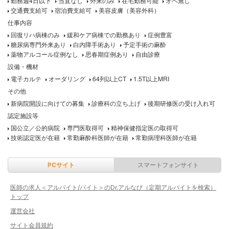
勤務週4日以下
当直なし
外来のみ
在宅勤務可能
オペ無し
交通費支給可
宿泊費支給可
美容皮膚（美容外科）
仕事内容
回復リハ病棟のみ
緩和ケア病棟での勤務あり
症例豊富
糖尿病専門外来あり
白内障手術あり
予定手術の麻酔
薬物アルコール症例なし
思春期症例あり
自由診療
設備・機材
電子カルテ
オーダリング
64列以上CT
1.5T以上MRI
その他
新病院開設に向けての募集
診療科の立ち上げ
後期研修医の受け入れ可
認定施設等
国公立／公的病院
専門医取得可
精神保健指定医の取得可
技術認定医が在籍
常勤麻酔科医師が在籍
常勤病理科医師が在籍
PCサイト
スマートフォンサイト
医師の求人＜アルバイト/バイト＞のDr.アルなび（定期アルバイトを検索）
トップ
運営会社
サイト会員規約