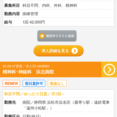
募集科目
科目不問、内科、外科、精神科
勤務内容
病棟管理
給与
1回 42,000円
検討中リストに追加す
求人詳細を見る
26.08.07更新 / 求人ID:2409950
精神科･神経科 浜北病院
RENEW
宿日直許可
救急なし
科目不問／ゆったり日直／月1回～
勤務先
病院／静岡県 浜松市浜名区（最寄り駅：遠鉄電車
「遠州小松駅」）
勤務区分
日勤(終日)