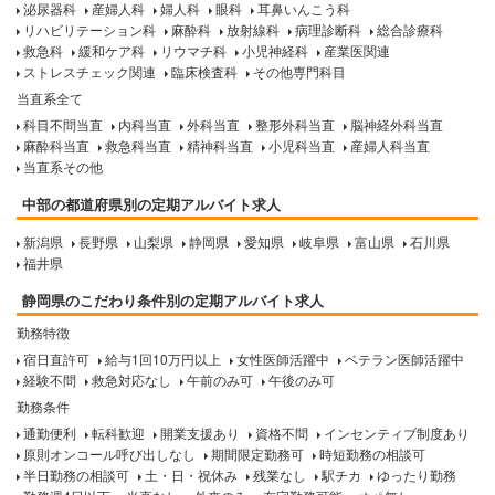
泌尿器科
産婦人科
婦人科
眼科
耳鼻いんこう科
リハビリテーション科
麻酔科
放射線科
病理診断科
総合診療科
救急科
緩和ケア科
リウマチ科
小児神経科
産業医関連
ストレスチェック関連
臨床検査科
その他専門科目
当直系全て
科目不問当直
内科当直
外科当直
整形外科当直
脳神経外科当直
麻酔科当直
救急科当直
精神科当直
小児科当直
産婦人科当直
当直系その他
中部の都道府県別の定期アルバイト求人
新潟県
長野県
山梨県
静岡県
愛知県
岐阜県
富山県
石川県
福井県
静岡県のこだわり条件別の定期アルバイト求人
勤務特徴
宿日直許可
給与1回10万円以上
女性医師活躍中
ベテラン医師活躍中
経験不問
救急対応なし
午前のみ可
午後のみ可
勤務条件
通勤便利
転科歓迎
開業支援あり
資格不問
インセンティブ制度あり
原則オンコール呼び出しなし
期間限定勤務可
時短勤務の相談可
半日勤務の相談可
土・日・祝休み
残業なし
駅チカ
ゆったり勤務