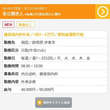
26.08.07更新 / 求人ID:2416571
非公開求人
※会員の方(面会済み)に開示
NEW
救急なし
糖尿病内科外来／1回4～5万円／新幹線通勤可能
勤務先
病院／静岡県 伊東市
勤務区分
日勤(午前のみ)
勤務日
毎週／週1～2日(回)／月、火、水、木、金
勤務時間
08:30～12:00
募集科目
内分泌科、糖尿病内科
勤務内容
外来診療
給与
40,000円～50,000円
検討中リストに追加す