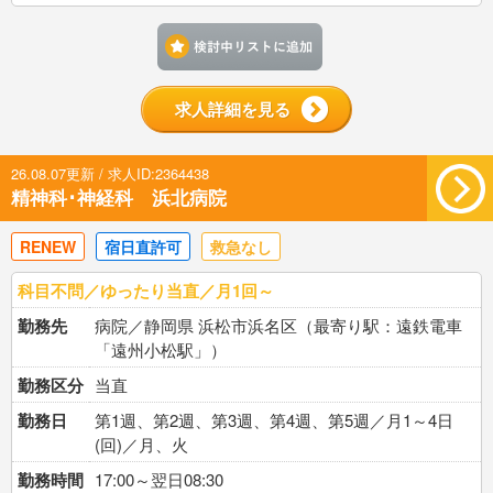
検討中リストに追加す
求人詳細を見る
26.08.07更新 / 求人ID:2364438
精神科･神経科 浜北病院
RENEW
宿日直許可
救急なし
科目不問／ゆったり当直／月1回～
勤務先
病院／静岡県 浜松市浜名区（最寄り駅：遠鉄電車
「遠州小松駅」）
勤務区分
当直
勤務日
第1週、第2週、第3週、第4週、第5週／月1～4日
(回)／月、火
勤務時間
17:00～翌日08:30