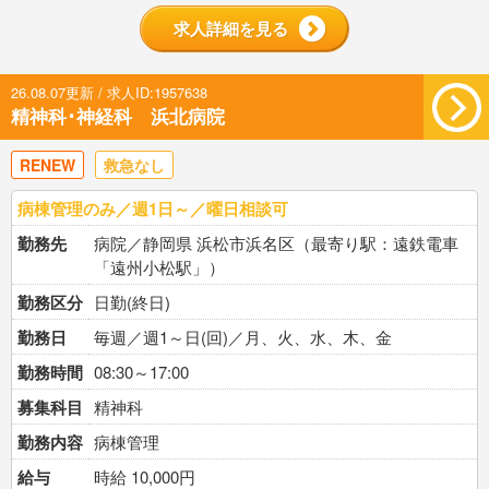
求人詳細を見る
26.08.07更新 / 求人ID:1957638
精神科･神経科 浜北病院
RENEW
救急なし
病棟管理のみ／週1日～／曜日相談可
勤務先
病院／静岡県 浜松市浜名区（最寄り駅：遠鉄電車
「遠州小松駅」）
勤務区分
日勤(終日)
勤務日
毎週／週1～日(回)／月、火、水、木、金
勤務時間
08:30～17:00
募集科目
精神科
勤務内容
病棟管理
給与
時給 10,000円