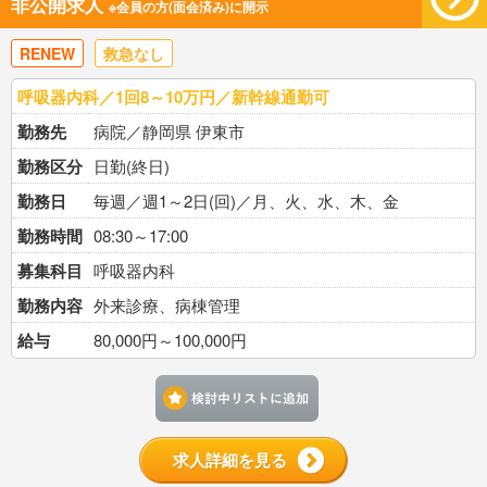
非公開求人
※会員の方(面会済み)に開示
RENEW
救急なし
呼吸器内科／1回8～10万円／新幹線通勤可
勤務先
病院／静岡県 伊東市
勤務区分
日勤(終日)
勤務日
毎週／週1～2日(回)／月、火、水、木、金
勤務時間
08:30～17:00
募集科目
呼吸器内科
勤務内容
外来診療、病棟管理
給与
80,000円～100,000円
検討中リストに追加す
求人詳細を見る