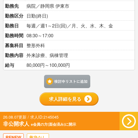
勤務先
病院／静岡県 伊東市
勤務区分
日勤(終日)
勤務日
毎週／週1～2日(回)／月、火、水、木、金
勤務時間
08:30～17:00
募集科目
整形外科
勤務内容
外来診療、病棟管理
給与
80,000円～100,000円
検討中リストに追加す
求人詳細を見る
26.08.07更新 / 求人ID:2145045
非公開求人
※会員の方(面会済み)に開示
RENEW
救急なし