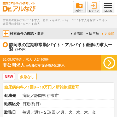
検討中
ログイン
MENU
非常勤の医師アルバイト求人・募集
>
定期アルバイト/バイト求人を探す
>
中部
>
静岡県の定期アルバイト求人
検索条件の確認・変更
▼
新着順
▼
給与順
▼
更新順
静岡県の定期非常勤(バイト・アルバイト)医師の求人一
覧
（245件）
26.08.07更新 / 求人ID:2416564
非公開求人
※会員の方(面会済み)に開示
NEW
救急なし
糖尿病内科／1回8～10万円／新幹線通勤可
勤務先
病院／静岡県 伊東市
勤務区分
日勤(終日)
勤務日
毎週／週1～2日(回)／月、火、水、木、金