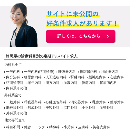
静岡県の診療科目別の定期アルバイト求人
内科系全て
一般内科
一般内科(訪問診療)
呼吸器内科
循環器内科
消化器内科
内分泌科
糖尿病内科
人工透析内科
腎臓内科
脳神経内科
心療内科
訪問診療科
老年内科
漢方内科
血液内科
腫瘍内科
膠原病内科
内科系その他
外科系全て
一般外科
呼吸器外科
心臓血管外科
消化器外科
乳腺外科
整形外科
脳神経外科
形成外科
美容外科
肛門外科
小児外科
血管外科
外科系その他
他の専門全て
科目不問
健診・ドック
精神科
小児科
皮膚科
美容皮膚科