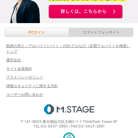
PCサイト
スマートフォンサイト
医師の求人＜アルバイト/バイト＞のDr.アルなび（定期アルバイトを検索）
トップ
運営会社
サイト会員規約
プライバシーポリシー
情報セキュリティに関する方針
ユーザーお問い合わせ
エムステージ
〒141-6005 東京都品川区大崎2-1-1 ThinkPark Tower 5F
TEL:03-5437-2950 / FAX:03-5437-2951
医療・介護・保育分野における適正な