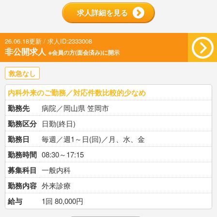
求人詳細を見る
26.06.18更新 / 求人ID:2333008
非公開求人
※会員の方(面会済み)に開示
救急なし
内科外来のご勤務／対応件数比較的少なめ
勤務先
病院／岡山県 笠岡市
勤務区分
日勤(終日)
勤務日
毎週／週1～日(回)／月、水、金
勤務時間
08:30～17:15
募集科目
一般内科
勤務内容
外来診療
給与
1回 80,000円