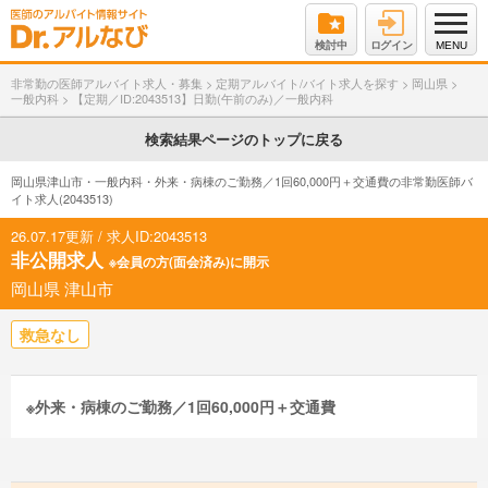
検討中
ログイン
MENU
非常勤の医師アルバイト求人・募集
>
定期アルバイト/バイト求人を探す
>
岡山県
>
一般内科
>
【定期／ID:2043513】日勤(午前のみ)／一般内科
検索結果ページのトップに戻る
岡山県津山市・一般内科・外来・病棟のご勤務／1回60,000円＋交通費の非常勤医師バ
イト求人(2043513)
26.07.17更新 / 求人ID:2043513
非公開求人
※会員の方(面会済み)に開示
岡山県 津山市
救急なし
※外来・病棟のご勤務／1回60,000円＋交通費