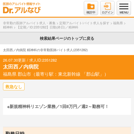
検討中
ログイン
MENU
非常勤の医師アルバイト求人・募集
>
定期アルバイト/バイト求人を探す
>
福島県
>
精神科
>
【定期／ID:2351282】日勤(終日)／精神科
検索結果ページのトップに戻る
太田西ノ内病院 精神科の非常勤医師バイト求人(2351282)
26.07.30更新 / 求人ID:2351282
太田西ノ内病院
福島県 郡山市（最寄り駅：東北新幹線 「郡山駅」）
救急なし
※新規精神科リエゾン業務／1回8万円／週2～勤務可！
勤務日時