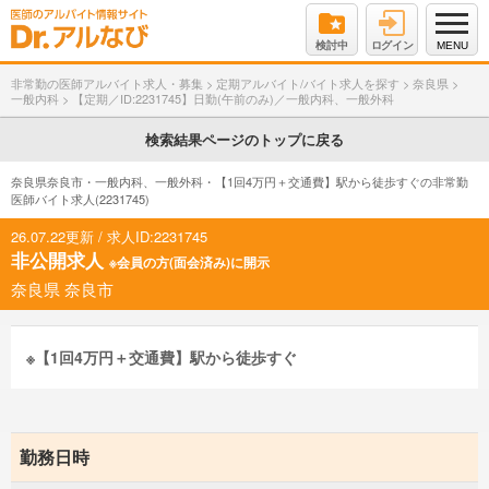
検討中
ログイン
MENU
非常勤の医師アルバイト求人・募集
>
定期アルバイト/バイト求人を探す
>
奈良県
>
一般内科
>
【定期／ID:2231745】日勤(午前のみ)／一般内科、一般外科
検索結果ページのトップに戻る
奈良県奈良市・一般内科、一般外科・【1回4万円＋交通費】駅から徒歩すぐの非常勤
医師バイト求人(2231745)
26.07.22更新 / 求人ID:2231745
非公開求人
※会員の方(面会済み)に開示
奈良県 奈良市
※【1回4万円＋交通費】駅から徒歩すぐ
勤務日時