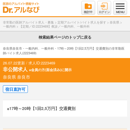
検討中
ログイン
MENU
非常勤の医師アルバイト求人・募集
>
定期アルバイト/バイト求人を探す
>
奈良県
>
一般内科
>
【定期／ID:2223469】夜診／一般内科、一般外科
検索結果ページのトップに戻る
奈良県奈良市・一般内科、一般外科・17時～20時【1回2,5万円】交通費別の非常勤医
師バイト求人(2223469)
26.07.22更新 / 求人ID:2223469
非公開求人
※会員の方(面会済み)に開示
奈良県 奈良市
宿日直許可
※17時～20時【1回2,5万円】交通費別