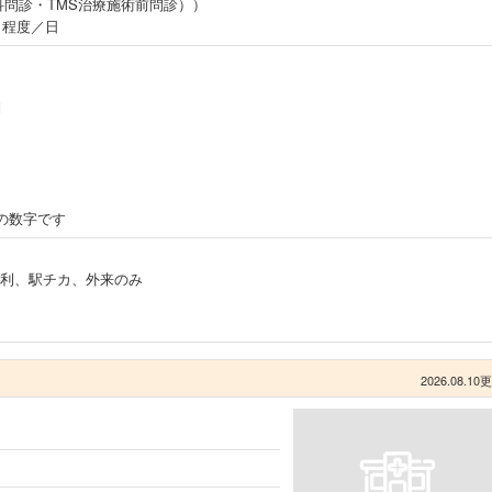
問診・TMS治療施術前問診））
名程度／日
制
の数字です
利、駅チカ、外来のみ
2026.08.10