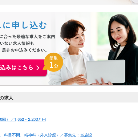
お申込みはこちらから
の求人
／1,652～2,203万円
:00／心療内科、科目不問、精神科（外来診療）／募集先：当施設