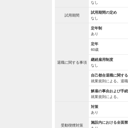
なし
試用期間の定め
試用期間
なし
定年制
あり
定年
60歳
継続雇用制度
退職に関する事項
なし
自己都合退職に関する
就業規則による。退職
解雇の事由および手続
就業規則による。
対策
あり
施設内における全面禁
受動喫煙対策
あり