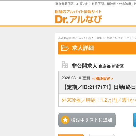
東京都新宿区・心療内科、科目不問、精神科・外来診療／時給：
非常勤の医師アルバイト求人・募集
＞
定期アルバイト/バイト
求人詳細
非公開求人
東京都 新宿区
2026.08.10 更新
＜RENEW＞
【定期／ID:2117171】日勤
外来診療／時給：1.2万円／週1
検討中リ