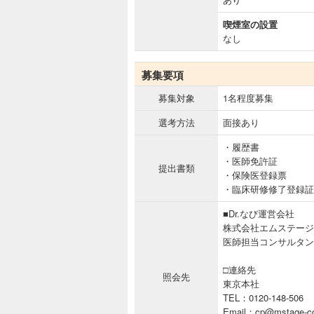
喫煙室の設置
なし
募集要項
募集対象
1名程度募集
選考方法
面接あり
・履歴書
・医師免許証
提出書類
・保険医登録票
・臨床研修修了登録証
■Dr.なび運営会社
株式会社エムステージ
医師担当コンサルタン
□連絡先
照会先
東京本社
TEL：0120-148-506
Email：cp@mstage-co