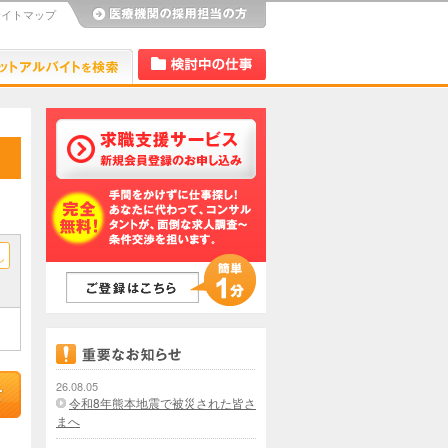
サイトマップ
び
Dr.アルなび
検討中リスト
し
26.08.05
令和8年熊本地震で被災された皆さ
まへ