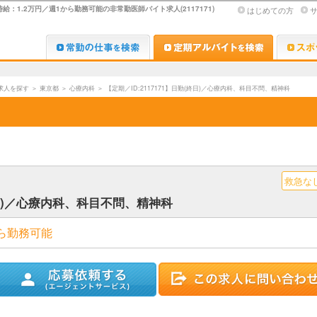
1.2万円／週1から勤務可能の非常勤医師バイト求人(2117171)
はじめての方
Dr.転職なび
Dr.アルな
求人を探す
＞
東京都
＞
心療内科
＞
【定期／ID:2117171】日勤(終日)／心療内科、科目不問、精神科
救急な
(終日)／心療内科、科目不問、精神科
から勤務可能
ストに追加