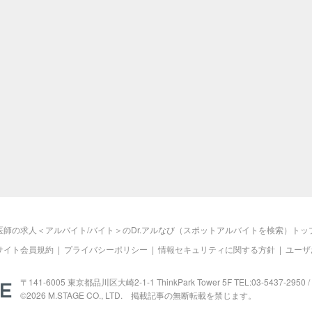
医師の求人＜アルバイト/バイト＞のDr.アルなび（スポットアルバイトを検索）トッ
サイト会員規約
|
プライバシーポリシー
|
情報セキュリティに関する方針
|
ユーザ
M.STAGE
〒141-6005 東京都品川区大崎2-1-1 ThinkPark Tower 5F TEL:03-5437-2950 / 
©2026
M.STAGE
CO., LTD. 掲載記事の無断転載を禁じます。