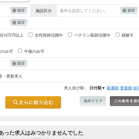
施設区分
条件を設定してください。
回10万円以上
女性医師活躍中
ベテラン医師活躍中
経験不
前のみ可
午後のみ可
着・更新求人
求人並び順：
日付順▼
新着順
更新順
給
あった求人はみつかりませんでした