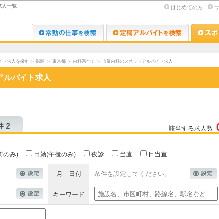
求人一覧
はじめての方
Dr.転職なび
Dr.アルな
イト求人を探す
＞
関東
＞
東京都
＞
内科系全て
＞
血液内科のスポットアルバイト求人
アルバイト求人
該当する求人数
前のみ)
日勤(午後のみ)
夜診
当直
日当直
月・日付
条件を設定してください。
キーワード