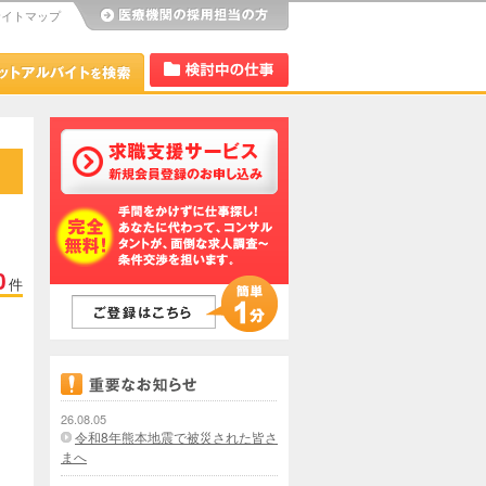
サイトマップ
び
Dr.アルなび
検討中リスト
0
件
26.08.05
令和8年熊本地震で被災された皆さ
まへ