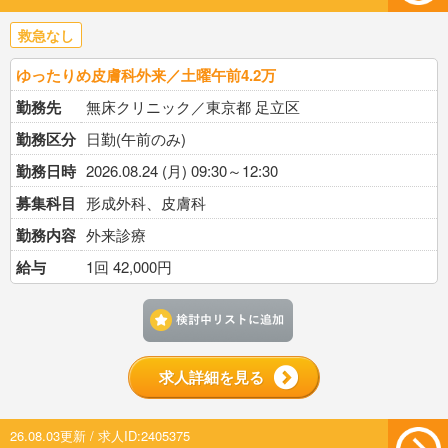
救急なし
ゆったりめ皮膚科外来／土曜午前4.2万
勤務先
無床クリニック／東京都 足立区
勤務区分
日勤(午前のみ)
勤務日時
2026.08.24 (月) 09:30～12:30
募集科目
形成外科、皮膚科
勤務内容
外来診療
給与
1回 42,000円
検討中リストに追加す
求人詳細を見る
26.08.03更新 / 求人ID:2405375