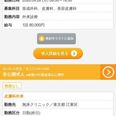
勤務日時
募集科目
形成外科、皮膚科、美容皮膚科
勤務内容
外来診療
給与
1回 80,000円
検討中リストに追加す
求人詳細を見る
26.08.03更新 / 求人ID:2413486
非公開求人
※会員の方(面会済み)に開示
救急なし
皮膚科外来
勤務先
無床クリニック／東京都 江東区
勤務区分
日勤(終日)