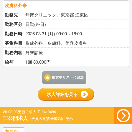
皮膚科外来
勤務先
無床クリニック／東京都 江東区
勤務区分
日勤(終日)
勤務日時
2026.08.31 (月) 09:00～18:00
募集科目
形成外科、皮膚科、美容皮膚科
勤務内容
外来診療
給与
1回 80,000円
検討中リストに追加す
求人詳細を見る
26.08.03更新 / 求人ID:2413480
非公開求人
※会員の方(面会済み)に開示
救急なし