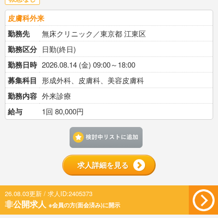
皮膚科外来
勤務先
無床クリニック／東京都 江東区
勤務区分
日勤(終日)
勤務日時
2026.08.14 (金) 09:00～18:00
募集科目
形成外科、皮膚科、美容皮膚科
勤務内容
外来診療
給与
1回 80,000円
検討中リストに追加す
求人詳細を見る
26.08.03更新 / 求人ID:2405373
非公開求人
※会員の方(面会済み)に開示