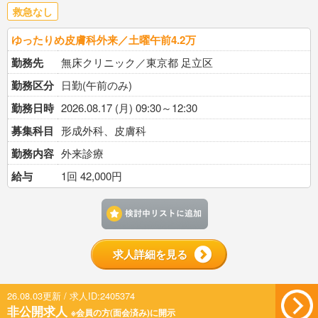
救急なし
ゆったりめ皮膚科外来／土曜午前4.2万
勤務先
無床クリニック／東京都 足立区
勤務区分
日勤(午前のみ)
勤務日時
2026.08.17 (月) 09:30～12:30
募集科目
形成外科、皮膚科
勤務内容
外来診療
給与
1回 42,000円
検討中リストに追加す
求人詳細を見る
26.08.03更新 / 求人ID:2405374
非公開求人
※会員の方(面会済み)に開示