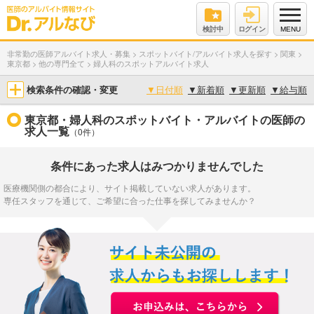
検討中
ログイン
MENU
非常勤の医師アルバイト求人・募集
>
スポットバイト/アルバイト求人を探す
>
関東
>
東京都
>
他の専門全て
>
婦人科のスポットアルバイト求人
検索条件の確認・変更
▼
日付順
▼
新着順
▼
更新順
▼
給与順
東京都・婦人科のスポットバイト・アルバイトの医師の
求人一覧
（0件）
条件にあった求人はみつかりませんでした
医療機関側の都合により、サイト掲載していない求人があります。
専任スタッフを通じて、ご希望に合った仕事を探してみませんか？