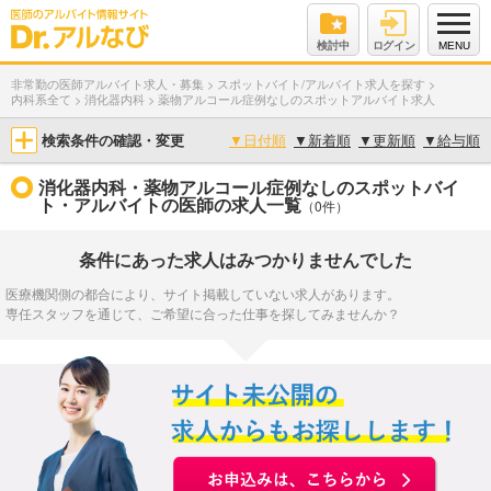
検討中
ログイン
MENU
非常勤の医師アルバイト求人・募集
>
スポットバイト/アルバイト求人を探す
>
内科系全て
>
消化器内科
>
薬物アルコール症例なしのスポットアルバイト求人
検索条件の確認・変更
▼
日付順
▼
新着順
▼
更新順
▼
給与順
消化器内科・薬物アルコール症例なしのスポットバイ
ト・アルバイトの医師の求人一覧
（0件）
条件にあった求人はみつかりませんでした
医療機関側の都合により、サイト掲載していない求人があります。
専任スタッフを通じて、ご希望に合った仕事を探してみませんか？