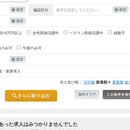
施設区分
条件を設定してください。
回10万円以上
女性医師活躍中
ベテラン医師活躍中
経験不
前のみ可
午後のみ可
着・更新求人
求人並び順：
日付順
新着順▼
更新順
給
あった求人はみつかりませんでした