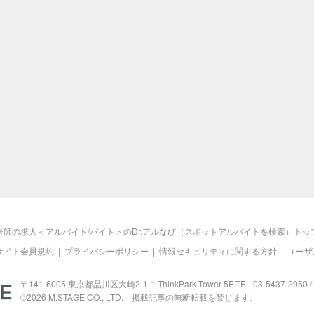
医師の求人＜アルバイト/バイト＞のDr.アルなび（スポットアルバイトを検索）トッ
サイト会員規約
|
プライバシーポリシー
|
情報セキュリティに関する方針
|
ユーザ
M.STAGE
〒141-6005 東京都品川区大崎2-1-1 ThinkPark Tower 5F TEL:03-5437-2950 / 
©2026
M.STAGE
CO., LTD. 掲載記事の無断転載を禁じます。