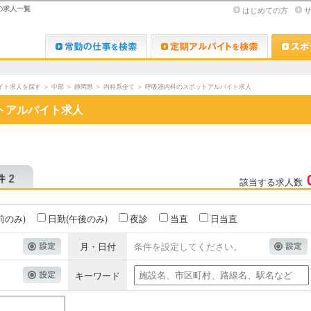
の求人一覧
はじめての方
Dr.転職なび
Dr.アルな
イト求人を探す
＞
中部
＞
静岡県
＞
内科系全て
＞
呼吸器内科のスポットアルバイト求人
トアルバイト求人
該当する求人数
前のみ)
日勤(午後のみ)
夜診
当直
日当直
月・日付
条件を設定してください。
キーワード