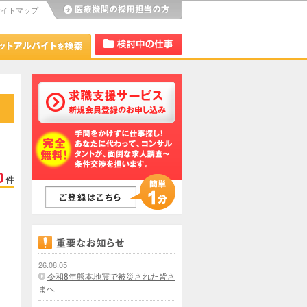
サイトマップ
び
Dr.アルなび
検討中リスト
0
件
26.08.05
令和8年熊本地震で被災された皆さ
まへ