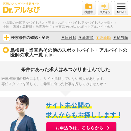
検討中
ログイン
MENU
非常勤の医師アルバイト求人・募集
>
スポットバイト/アルバイト求人を探す
>
中国・四国
>
島根県
>
当直系全て
>
当直系その他のスポットアルバイト求人
検索条件の確認・変更
▼
日付順
▼
新着順
▼
更新順
▼
給与順
島根県・当直系その他のスポットバイト・アルバイトの
医師の求人一覧
（0件）
条件にあった求人はみつかりませんでした
医療機関側の都合により、サイト掲載していない求人があります。
専任スタッフを通じて、ご希望に合った仕事を探してみませんか？