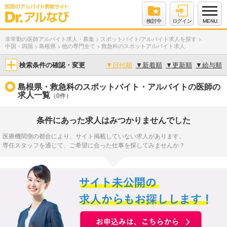
検討中
ログイン
MENU
非常勤の医師アルバイト求人・募集
>
スポットバイト/アルバイト求人を探す
>
中国・四国
>
島根県
>
他の専門全て
>
救急科のスポットアルバイト求人
検索条件の確認・変更
▼
日付順
▼
新着順
▼
更新順
▼
給与順
島根県・救急科のスポットバイト・アルバイトの医師の
求人一覧
（0件）
条件にあった求人はみつかりませんでした
医療機関側の都合により、サイト掲載していない求人があります。
専任スタッフを通じて、ご希望に合った仕事を探してみませんか？