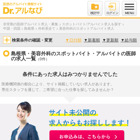
検討中
ログイン
MENU
非常勤の医師アルバイト求人・募集
>
スポットバイト/アルバイト求人を探す
>
中国・四国
>
島根県
>
外科系全て
>
美容外科のスポットアルバイト求人
検索条件の確認・変更
▼
日付順
▼
新着順
▼
更新順
▼
給与順
島根県・美容外科のスポットバイト・アルバイトの医師
の求人一覧
（0件）
条件にあった求人はみつかりませんでした
医療機関側の都合により、サイト掲載していない求人があります。
専任スタッフを通じて、ご希望に合った仕事を探してみませんか？