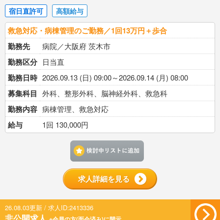
宿日直許可
高額給与
救急対応・病棟管理のご勤務／1回13万円＋歩合
勤務先
病院／大阪府 茨木市
勤務区分
日当直
勤務日時
2026.09.13 (日) 09:00～2026.09.14 (月) 08:00
募集科目
外科、整形外科、脳神経外科、救急科
勤務内容
病棟管理、救急対応
給与
1回 130,000円
検討中リストに追加す
求人詳細を見る
26.08.03更新 / 求人ID:2413336
非公開求人
※会員の方(面会済み)に開示