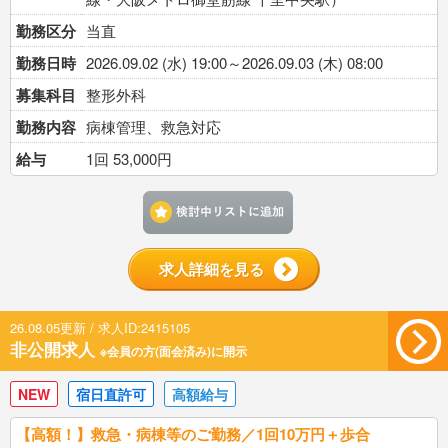
勤務区分
当直
勤務日時
2026.09.02 (水) 19:00～2026.09.03 (木) 08:00
募集科目
整形外科
勤務内容
病棟管理、救急対応
給与
1回 53,000円
検討中リストに追加す
求人詳細を見る
26.08.05更新 / 求人ID:2415105
非公開求人
※会員の方(面会済み)に開示
NEW
宿日直許可
高額給与
【高額！】救急・病棟等のご勤務／1回10万円＋歩合