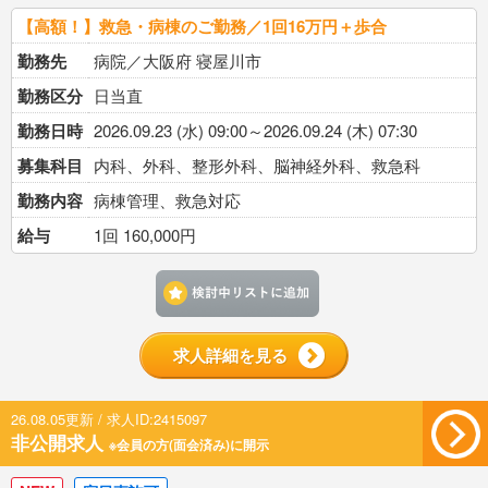
【高額！】救急・病棟のご勤務／1回16万円＋歩合
勤務先
病院／大阪府 寝屋川市
勤務区分
日当直
勤務日時
2026.09.23 (水) 09:00～2026.09.24 (木) 07:30
募集科目
内科、外科、整形外科、脳神経外科、救急科
勤務内容
病棟管理、救急対応
給与
1回 160,000円
検討中リストに追加す
求人詳細を見る
26.08.05更新 / 求人ID:2415097
非公開求人
※会員の方(面会済み)に開示