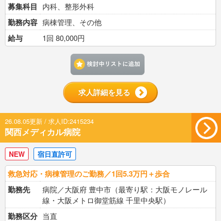
募集科目
内科、整形外科
勤務内容
病棟管理、その他
給与
1回 80,000円
検討中リストに追加す
求人詳細を見る
26.08.05更新 / 求人ID:2415234
関西メディカル病院
NEW
宿日直許可
救急対応・病棟管理のご勤務／1回5.3万円＋歩合
勤務先
病院／大阪府 豊中市（最寄り駅：大阪モノレール
線・大阪メトロ御堂筋線 千里中央駅）
勤務区分
当直