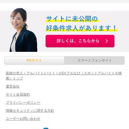
PCサイト
スマートフォンサイト
医師の求人＜アルバイト/バイト＞のDr.アルなび（スポットアルバイトを検
索）トップ
運営会社
サイト会員規約
プライバシーポリシー
情報セキュリティに関する方針
ユーザーお問い合わせ