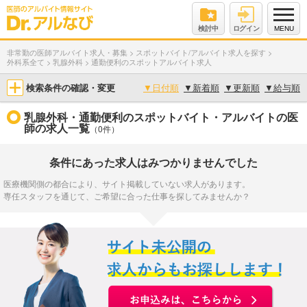
検討中
ログイン
MENU
非常勤の医師アルバイト求人・募集
>
スポットバイト/アルバイト求人を探す
>
外科系全て
>
乳腺外科
>
通勤便利のスポットアルバイト求人
検索条件の確認・変更
▼
日付順
▼
新着順
▼
更新順
▼
給与順
乳腺外科・通勤便利のスポットバイト・アルバイトの医
師の求人一覧
（0件）
条件にあった求人はみつかりませんでした
医療機関側の都合により、サイト掲載していない求人があります。
専任スタッフを通じて、ご希望に合った仕事を探してみませんか？