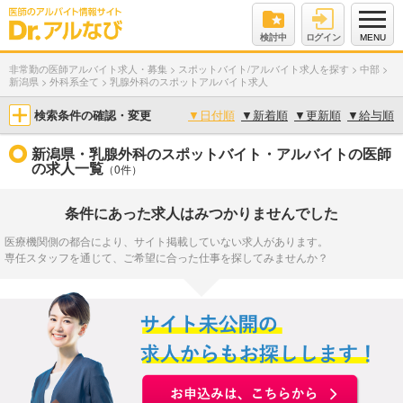
検討中
ログイン
MENU
非常勤の医師アルバイト求人・募集
>
スポットバイト/アルバイト求人を探す
>
中部
>
新潟県
>
外科系全て
>
乳腺外科のスポットアルバイト求人
検索条件の確認・変更
▼
日付順
▼
新着順
▼
更新順
▼
給与順
新潟県・乳腺外科のスポットバイト・アルバイトの医師
の求人一覧
（0件）
条件にあった求人はみつかりませんでした
医療機関側の都合により、サイト掲載していない求人があります。
専任スタッフを通じて、ご希望に合った仕事を探してみませんか？