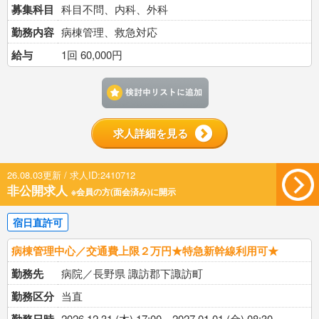
募集科目
科目不問、内科、外科
勤務内容
病棟管理、救急対応
給与
1回 60,000円
検討中リストに追加す
求人詳細を見る
26.08.03更新 / 求人ID:2410712
非公開求人
※会員の方(面会済み)に開示
宿日直許可
病棟管理中心／交通費上限２万円★特急新幹線利用可★
勤務先
病院／長野県 諏訪郡下諏訪町
勤務区分
当直
2026.12.31 (木) 17:00～2027.01.01 (金) 08:30