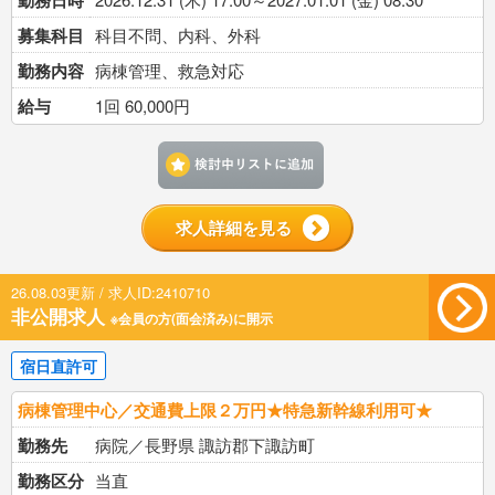
勤務日時
募集科目
科目不問、内科、外科
勤務内容
病棟管理、救急対応
給与
1回 60,000円
検討中リストに追加す
求人詳細を見る
26.08.03更新 / 求人ID:2410710
非公開求人
※会員の方(面会済み)に開示
宿日直許可
病棟管理中心／交通費上限２万円★特急新幹線利用可★
勤務先
病院／長野県 諏訪郡下諏訪町
勤務区分
当直