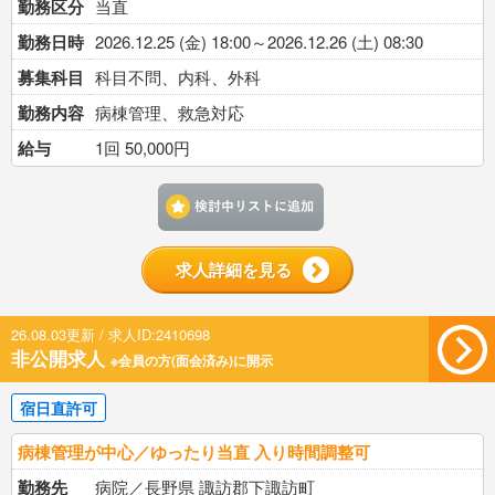
勤務区分
当直
勤務日時
2026.12.25 (金) 18:00～2026.12.26 (土) 08:30
募集科目
科目不問、内科、外科
勤務内容
病棟管理、救急対応
給与
1回 50,000円
検討中リストに追加す
求人詳細を見る
26.08.03更新 / 求人ID:2410698
非公開求人
※会員の方(面会済み)に開示
宿日直許可
病棟管理が中心／ゆったり当直 入り時間調整可
勤務先
病院／長野県 諏訪郡下諏訪町