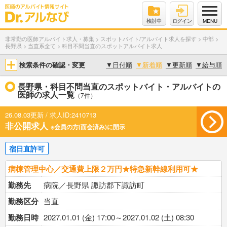
検討中
ログイン
MENU
非常勤の医師アルバイト求人・募集
>
スポットバイト/アルバイト求人を探す
>
中部
>
長野県
>
当直系全て
>
科目不問当直のスポットアルバイト求人
検索条件の確認・変更
▼
日付順
▼
新着順
▼
更新順
▼
給与順
長野県・科目不問当直のスポットバイト・アルバイトの
医師の求人一覧
（7件）
26.08.03更新 / 求人ID:2410713
非公開求人
※会員の方(面会済み)に開示
宿日直許可
病棟管理中心／交通費上限２万円★特急新幹線利用可★
勤務先
病院／長野県 諏訪郡下諏訪町
勤務区分
当直
勤務日時
2027.01.01 (金) 17:00～2027.01.02 (土) 08:30