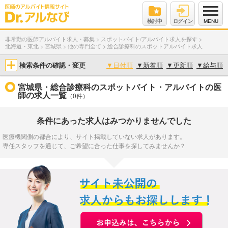
検討中
ログイン
MENU
非常勤の医師アルバイト求人・募集
>
スポットバイト/アルバイト求人を探す
>
北海道・東北
>
宮城県
>
他の専門全て
>
総合診療科のスポットアルバイト求人
検索条件の確認・変更
▼
日付順
▼
新着順
▼
更新順
▼
給与順
宮城県・総合診療科のスポットバイト・アルバイトの医
師の求人一覧
（0件）
条件にあった求人はみつかりませんでした
医療機関側の都合により、サイト掲載していない求人があります。
専任スタッフを通じて、ご希望に合った仕事を探してみませんか？