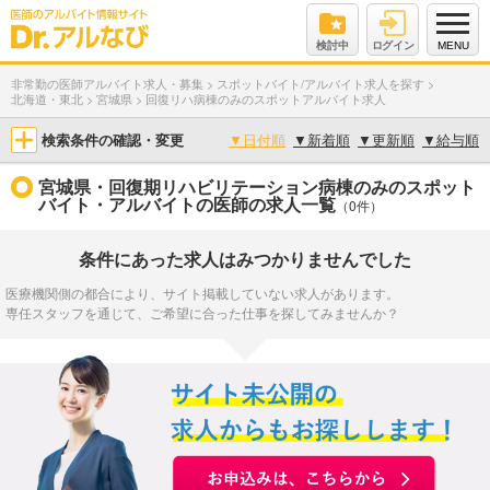
検討中
ログイン
MENU
非常勤の医師アルバイト求人・募集
>
スポットバイト/アルバイト求人を探す
>
北海道・東北
>
宮城県
>
回復リハ病棟のみのスポットアルバイト求人
検索条件の確認・変更
▼
日付順
▼
新着順
▼
更新順
▼
給与順
宮城県・回復期リハビリテーション病棟のみのスポット
バイト・アルバイトの医師の求人一覧
（0件）
条件にあった求人はみつかりませんでした
医療機関側の都合により、サイト掲載していない求人があります。
専任スタッフを通じて、ご希望に合った仕事を探してみませんか？