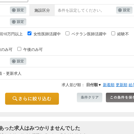
施設区分
条件を設定してください。
回10万円以上
女性医師活躍中
ベテラン医師活躍中
経験不
前のみ可
午後のみ可
着・更新求人
求人並び順：
日付順▼
新着順
更新順
給
あった求人はみつかりませんでした