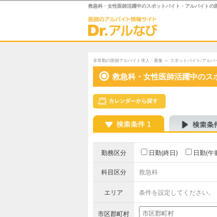
救急科・女性医師活躍中のスポットバイト・アルバイトの
非常勤の医師アルバイト求人・募集
＞
スポットバイト/アルバ
救急科・女性医師活躍中のス
勤務区分
日勤(終日)
日勤(午
科目区分
救急科
エリア
条件を設定してください。
市区郡町村