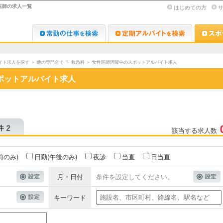
医師の求人一覧
はじめての方
Dr.転職なび
Dr.アルな
イト求人を探す
＞
他の専門全て
＞
救急科
＞
女性医師活躍中のスポットアルバイト求人
ポットアルバイト求人
該当する求人数
前のみ)
日勤(午後のみ)
夜診
当直
日当直
月・日付
条件を設定してください。
キーワード