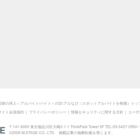
医師の求人＜アルバイト/バイト＞のDr.アルなび（スポットアルバイトを検索）トッ
サイト会員規約
|
プライバシーポリシー
|
情報セキュリティに関する方針
|
ユーザ
M.STAGE
〒141-6005 東京都品川区大崎2-1-1 ThinkPark Tower 5F TEL:03-5437-2950 / 
©2026
M.STAGE
CO., LTD. 掲載記事の無断転載を禁じます。