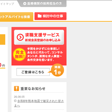
サイトマップ
び
Dr.アルなび
検討中リスト
0
件
26.08.05
令和8年熊本地震で被災された皆さ
まへ