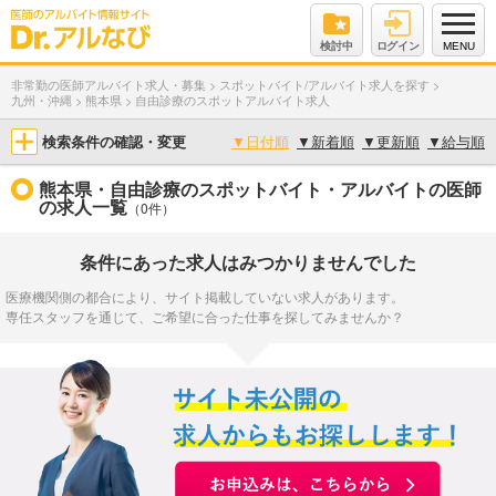
検討中
ログイン
MENU
非常勤の医師アルバイト求人・募集
>
スポットバイト/アルバイト求人を探す
>
九州・沖縄
>
熊本県
>
自由診療のスポットアルバイト求人
検索条件の確認・変更
▼
日付順
▼
新着順
▼
更新順
▼
給与順
熊本県・自由診療のスポットバイト・アルバイトの医師
の求人一覧
（0件）
条件にあった求人はみつかりませんでした
医療機関側の都合により、サイト掲載していない求人があります。
専任スタッフを通じて、ご希望に合った仕事を探してみませんか？