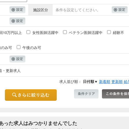
施設区分
条件を設定してください。
回10万円以上
女性医師活躍中
ベテラン医師活躍中
経験不
前のみ可
午後のみ可
着・更新求人
求人並び順：
日付順▼
新着順
更新順
給
あった求人はみつかりませんでした