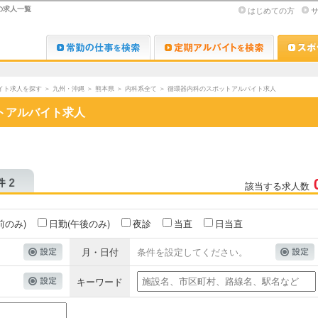
の求人一覧
はじめての方
Dr.転職なび
Dr.アルな
イト求人を探す
＞
九州・沖縄
＞
熊本県
＞
内科系全て
＞
循環器内科のスポットアルバイト求人
トアルバイト求人
該当する求人数
前のみ)
日勤(午後のみ)
夜診
当直
日当直
月・日付
条件を設定してください。
キーワード