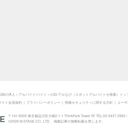
医師の求人＜アルバイト/バイト＞のDr.アルなび（スポットアルバイトを検索）トッ
サイト会員規約
|
プライバシーポリシー
|
情報セキュリティに関する方針
|
ユーザ
M.STAGE
〒141-6005 東京都品川区大崎2-1-1 ThinkPark Tower 5F TEL:03-5437-2950 / 
©2026
M.STAGE
CO., LTD. 掲載記事の無断転載を禁じます。