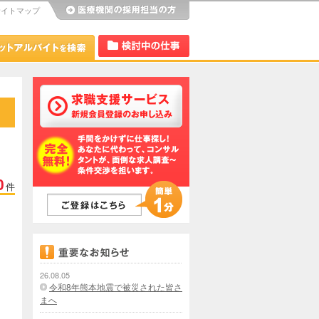
サイトマップ
び
Dr.アルなび
検討中リスト
0
件
26.08.05
令和8年熊本地震で被災された皆さ
まへ