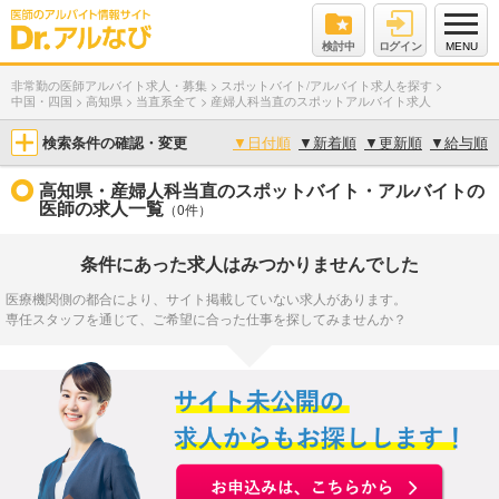
検討中
ログイン
MENU
非常勤の医師アルバイト求人・募集
>
スポットバイト/アルバイト求人を探す
>
中国・四国
>
高知県
>
当直系全て
>
産婦人科当直のスポットアルバイト求人
検索条件の確認・変更
▼
日付順
▼
新着順
▼
更新順
▼
給与順
高知県・産婦人科当直のスポットバイト・アルバイトの
医師の求人一覧
（0件）
条件にあった求人はみつかりませんでした
医療機関側の都合により、サイト掲載していない求人があります。
専任スタッフを通じて、ご希望に合った仕事を探してみませんか？