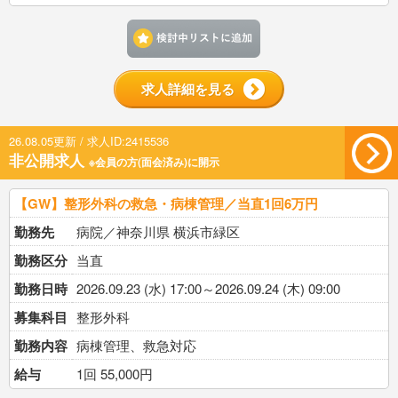
検討中リストに追加す
求人詳細を見る
26.08.05更新 / 求人ID:2415536
非公開求人
※会員の方(面会済み)に開示
【GW】整形外科の救急・病棟管理／当直1回6万円
勤務先
病院／神奈川県 横浜市緑区
勤務区分
当直
勤務日時
2026.09.23 (水) 17:00～2026.09.24 (木) 09:00
募集科目
整形外科
勤務内容
病棟管理、救急対応
給与
1回 55,000円