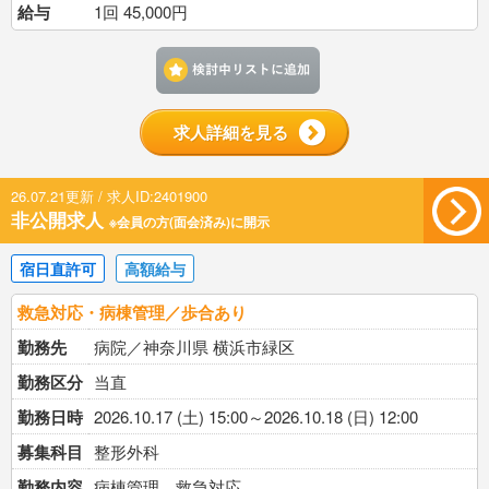
給与
1回 45,000円
検討中リストに追加す
求人詳細を見る
26.07.21更新 / 求人ID:2401900
非公開求人
※会員の方(面会済み)に開示
宿日直許可
高額給与
救急対応・病棟管理／歩合あり
勤務先
病院／神奈川県 横浜市緑区
勤務区分
当直
勤務日時
2026.10.17 (土) 15:00～2026.10.18 (日) 12:00
募集科目
整形外科
勤務内容
病棟管理、救急対応