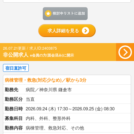
検討中リストに追加す
求人詳細を見る
26.07.21更新 / 求人ID:2403875
非公開求人
※会員の方(面会済み)に開示
宿日直許可
病棟管理・救急(対応少なめ)／駅から3分
勤務先
病院／神奈川県 鎌倉市
勤務区分
当直
勤務日時
2026.09.24 (木) 17:30～2026.09.25 (金) 08:30
募集科目
内科、外科、整形外科
勤務内容
病棟管理、救急対応、その他