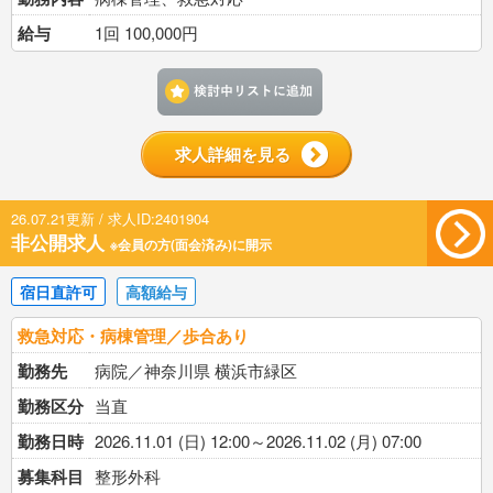
給与
1回 100,000円
検討中リストに追加す
求人詳細を見る
26.07.21更新 / 求人ID:2401904
非公開求人
※会員の方(面会済み)に開示
宿日直許可
高額給与
救急対応・病棟管理／歩合あり
勤務先
病院／神奈川県 横浜市緑区
勤務区分
当直
勤務日時
2026.11.01 (日) 12:00～2026.11.02 (月) 07:00
募集科目
整形外科