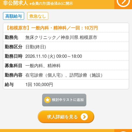
非公開求人
※会員の方(面会済み)に開示
高額給与
救急なし
【相模原市】一般内科・精神科／一回：10万円
勤務先
無床クリニック／神奈川県 相模原市
勤務区分
日勤(終日)
勤務日時
2026.11.10 (火) 09:00～18:00
募集科目
一般内科、精神科
勤務内容
在宅診療（個人宅）、訪問診療（施設）
給与
1回 100,000円
検討中リストに追加す
求人詳細を見る