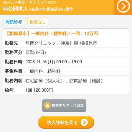
26.08.01更新 / 求人ID:2412224
非公開求人
※会員の方(面会済み)に開示
高額給与
救急なし
【相模原市】一般内科・精神科／一回：12万円
勤務先
無床クリニック／神奈川県 相模原市
勤務区分
日勤(終日)
勤務日時
2026.11.16 (月) 09:00～18:00
募集科目
一般内科、精神科
勤務内容
在宅診療（個人宅）、訪問診療（施設）
給与
1回 120,000円
検討中リストに追加す
求人詳細を見る