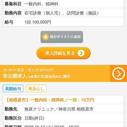
募集科目
一般内科、精神科
勤務内容
在宅診療（個人宅）、訪問診療（施設）
給与
1回 100,000円
検討中リストに追加す
求人詳細を見る
26.08.01更新 / 求人ID:2412207
非公開求人
※会員の方(面会済み)に開示
高額給与
救急なし
【相模原市】一般内科・精神科／一回：10万円
勤務先
無床クリニック／神奈川県 相模原市
勤務区分
日勤(終日)
2026.10.13 (火) 09:00～18:00