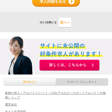
求人詳細を見る
次へ »
1(1-15件) / 2
PCサイト
スマートフォンサイト
医師の求人＜アルバイト/バイト＞のDr.アルなび（スポットアルバイトを検
索）トップ
運営会社
サイト会員規約