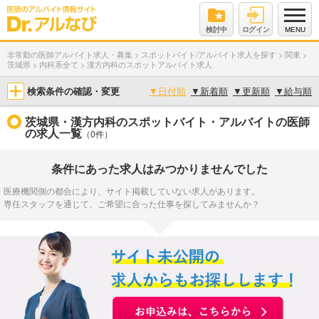
検討中
ログイン
MENU
非常勤の医師アルバイト求人・募集
>
スポットバイト/アルバイト求人を探す
>
関東
>
茨城県
>
内科系全て
>
漢方内科のスポットアルバイト求人
検索条件の確認・変更
▼
日付順
▼
新着順
▼
更新順
▼
給与順
茨城県・漢方内科のスポットバイト・アルバイトの医師
の求人一覧
（0件）
条件にあった求人はみつかりませんでした
医療機関側の都合により、サイト掲載していない求人があります。
専任スタッフを通じて、ご希望に合った仕事を探してみませんか？