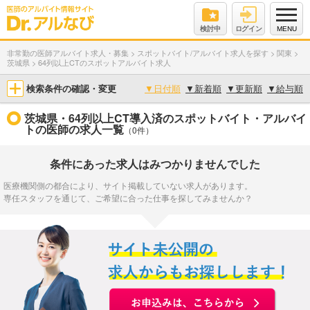
検討中
ログイン
MENU
非常勤の医師アルバイト求人・募集
>
スポットバイト/アルバイト求人を探す
>
関東
>
茨城県
>
64列以上CTのスポットアルバイト求人
検索条件の確認・変更
▼
日付順
▼
新着順
▼
更新順
▼
給与順
茨城県・64列以上CT導入済のスポットバイト・アルバイ
トの医師の求人一覧
（0件）
条件にあった求人はみつかりませんでした
医療機関側の都合により、サイト掲載していない求人があります。
専任スタッフを通じて、ご希望に合った仕事を探してみませんか？