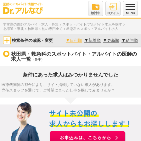
検討中
ログイン
MENU
非常勤の医師アルバイト求人・募集
>
スポットバイト/アルバイト求人を探す
>
北海道・東北
>
秋田県
>
他の専門全て
>
救急科のスポットアルバイト求人
検索条件の確認・変更
▼
日付順
▼
新着順
▼
更新順
▼
給与順
秋田県・救急科のスポットバイト・アルバイトの医師の
求人一覧
（0件）
条件にあった求人はみつかりませんでした
医療機関側の都合により、サイト掲載していない求人があります。
専任スタッフを通じて、ご希望に合った仕事を探してみませんか？