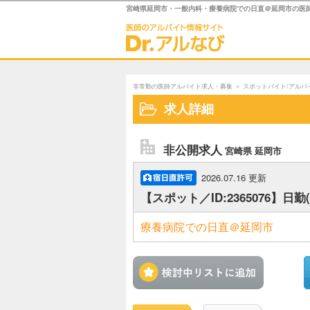
宮崎県延岡市・一般内科・療養病院での日直＠延岡市の医師ス
非常勤の医師アルバイト求人・募集
＞
スポットバイト/アルバ
求人詳細
非公開求人
宮崎県 延岡市
2026.07.16 更新
【スポット／ID:2365076】日
療養病院での日直＠延岡市
検討中リ