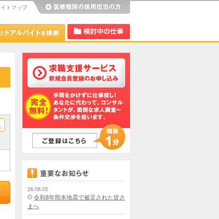
サイトマップ
び
Dr.アルなび
検討中リスト
し
26.08.05
令和8年熊本地震で被災された皆さ
まへ