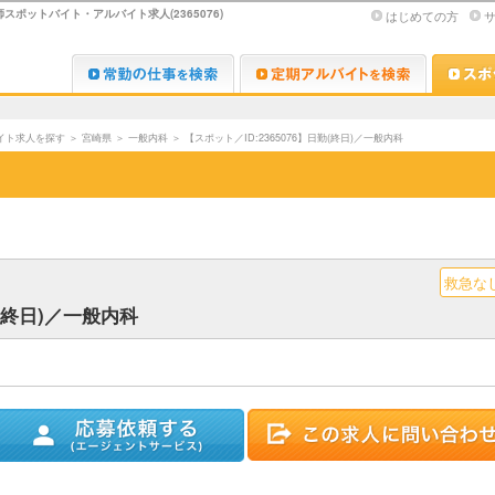
ポットバイト・アルバイト求人(2365076)
はじめての方
Dr.転職なび
Dr.アルな
イト求人を探す
＞
宮崎県
＞
一般内科
＞
【スポット／ID:2365076】日勤(終日)／一般内科
救急な
勤(終日)／一般内科
ストに追加