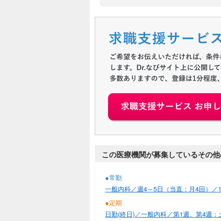
この医療機関が募集しているその他
●常勤
一般内科／週4～5日（当直：月4回）／1,8
●定期
日勤(終日)／一般内科／第1週、第4週：土（