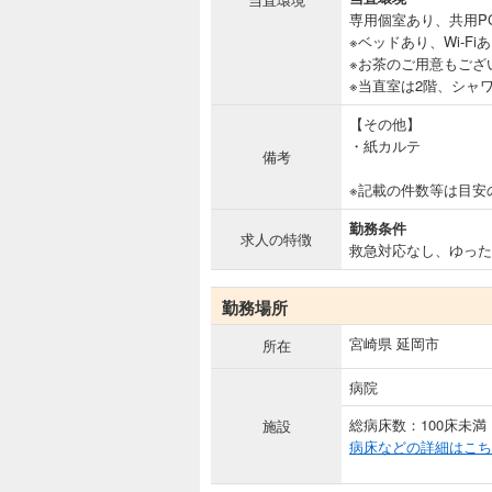
専用個室あり、共用P
※ベッドあり、Wi-Fi
※お茶のご用意もござ
※当直室は2階、シャ
【その他】
・紙カルテ
備考
※記載の件数等は目安
勤務条件
求人の特徴
救急対応なし、ゆった
勤務場所
宮崎県 延岡市
所在
病院
総病床数：100床未満
施設
病床などの詳細はこち