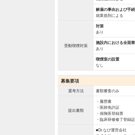
解雇の事由および手続
就業規則による
対策
あり
施設内における全面禁
受動喫煙対策
あり
喫煙室の設置
なし
募集要項
選考方法
書類審査のみ
・履歴書
・医師免許証
提出書類
・保険医登録票
・臨床研修修了登録証
■Dr.なび運営会社