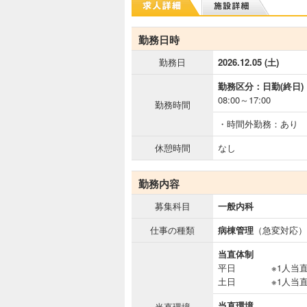
勤務日時
勤務日
2026.12.05 (土)
勤務区分：日勤(終日)
08:00～17:00
勤務時間
・時間外勤務：あり
休憩時間
なし
勤務内容
募集科目
一般内科
仕事の種類
病棟管理
（急変対応）
当直体制
平日 ※1人当
土日 ※1人当
当直環境
当直環境