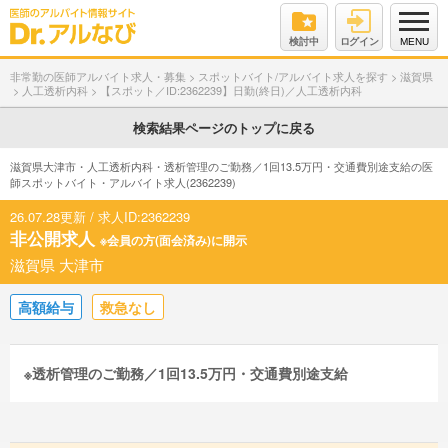
検討中
ログイン
MENU
非常勤の医師アルバイト求人・募集
>
スポットバイト/アルバイト求人を探す
>
滋賀県
>
人工透析内科
>
【スポット／ID:2362239】日勤(終日)／人工透析内科
検索結果ページのトップに戻る
滋賀県大津市・人工透析内科・透析管理のご勤務／1回13.5万円・交通費別途支給の医
師スポットバイト・アルバイト求人(2362239)
26.07.28更新 / 求人ID:2362239
非公開求人
※会員の方(面会済み)に開示
滋賀県 大津市
高額給与
救急なし
※透析管理のご勤務／1回13.5万円・交通費別途支給