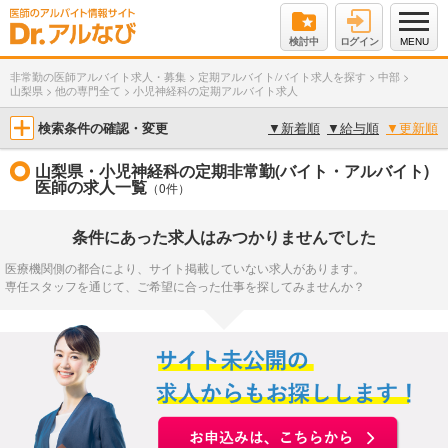
検討中
ログイン
MENU
非常勤の医師アルバイト求人・募集
>
定期アルバイト/バイト求人を探す
>
中部
>
山梨県
>
他の専門全て
>
小児神経科の定期アルバイト求人
検索条件の確認・変更
▼
新着順
▼
給与順
▼
更新順
山梨県・小児神経科の定期非常勤(バイト・アルバイト)
医師の求人一覧
（0件）
条件にあった求人はみつかりませんでした
医療機関側の都合により、サイト掲載していない求人があります。
専任スタッフを通じて、ご希望に合った仕事を探してみませんか？