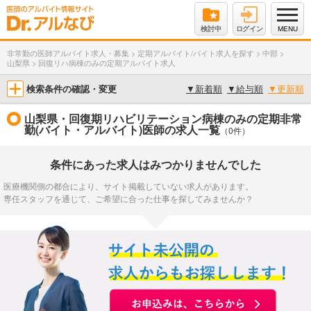
検討中
ログイン
MENU
非常勤の医師アルバイト求人・募集
>
定期アルバイト/バイト求人を探す
>
中部
>
山梨県
>
回復リハ病棟のみの定期アルバイト求人
検索条件の確認・変更
▼
新着順
▼
給与順
▼
更新順
山梨県・回復期リハビリテーション病棟のみの定期非常
勤(バイト・アルバイト)医師の求人一覧
（0件）
条件にあった求人はみつかりませんでした
医療機関側の都合により、サイト掲載していない求人があります。
専任スタッフを通じて、ご希望に合った仕事を探してみませんか？