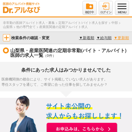
検討中
ログイン
MENU
非常勤の医師アルバイト求人・募集
>
定期アルバイト/バイト求人を探す
>
中部
>
山梨県
>
他の専門全て
>
産業医関連の定期アルバイト求人
検索条件の確認・変更
▼
新着順
▼
給与順
▼
更新順
山梨県・産業医関連の定期非常勤(バイト・アルバイト)
医師の求人一覧
（0件）
条件にあった求人はみつかりませんでした
医療機関側の都合により、サイト掲載していない求人があります。
専任スタッフを通じて、ご希望に合った仕事を探してみませんか？