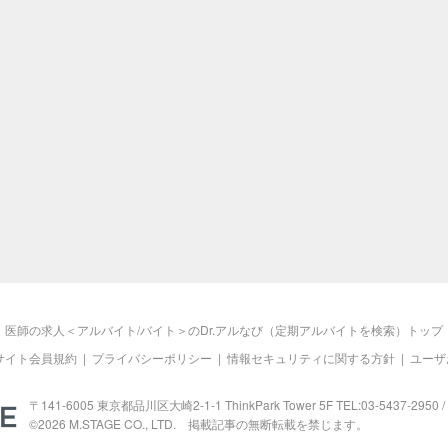
医師の求人＜アルバイト/バイト＞のDr.アルなび（定期アルバイトを検索）トップ
サイト会員規約
|
プライバシーポリシー
|
情報セキュリティに関する方針
|
ユーザ
M.STAGE
〒141-6005 東京都品川区大崎2-1-1 ThinkPark Tower 5F TEL:03-5437-2950 / 
©2026
M.STAGE
CO., LTD. 掲載記事の無断転載を禁じます。