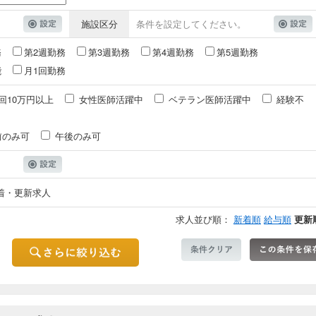
施設区分
条件を設定してください。
務
第2週勤務
第3週勤務
第4週勤務
第5週勤務
能
月1回勤務
回10万円以上
女性医師活躍中
ベテラン医師活躍中
経験不
前のみ可
午後のみ可
着・更新求人
求人並び順：
新着順
給与順
更新