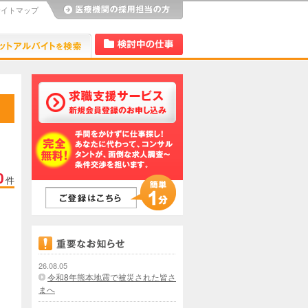
サイトマップ
び
Dr.アルなび
検討中リスト
0
件
26.08.05
令和8年熊本地震で被災された皆さ
まへ