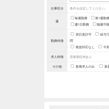
仕事区分
条件を設定してください。
毎週勤務
第1週勤
週
週1日勤務
隔週可
宿日直許可
給与1
勤務特徴
問
救急対応なし
午
求人特徴
思春期症例あり
その他
新着求人のみ
新