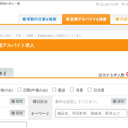
)医師の求人一覧
はじめての方
Dr.転職なび
Dr.アルな
求人を探す
＞
中部
＞
山梨県
＞
思春期症例ありの定期アルバイト求人
期アルバイト求人
該当する求人数
午前のみ)
日勤(午後のみ)
夜診
当直
日当直
曜日区分
条件を設定してください。
キーワード