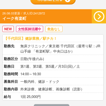
26.08.03更新 / 求人ID:2412972
イーク有楽町
NEW
女性医師活躍中
救急なし
【千代田区】健診業務／駅チカ！
勤務先
無床クリニック／東京都 千代田区（最寄り駅：JR
山手線 「有楽町駅」中央口ほか）
勤務区分
日勤(午後のみ)
勤務日
第1週、第3週、第5週／月3日(回)／土
勤務時間
14:00～16:30
募集科目
一般内科、健診・ドック
勤務内容
外来診療、健康診断、画像診断（読影）
給与
1回 25,000円